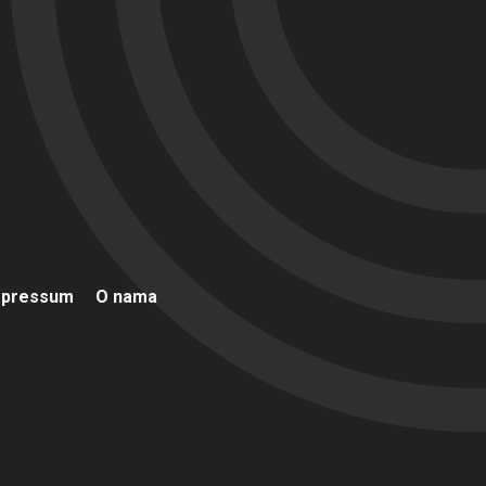
mpressum
O nama