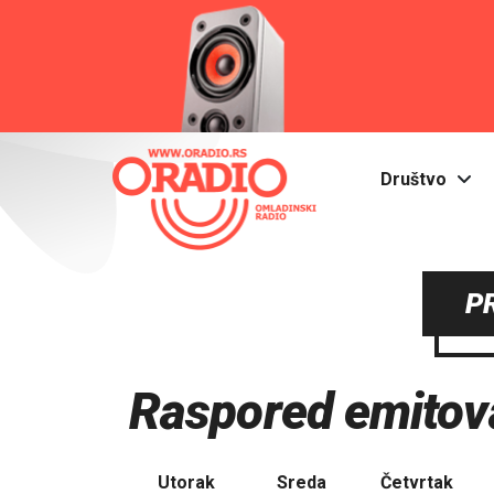
Društvo
P
Raspored emitova
Utorak
Sreda
Četvrtak