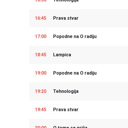
16:45
Prava stvar
17:00
Popodne na O radiju
18:45
Lampica
19:00
Popodne na O radiju
19:20
Tehnologija
19:45
Prava stvar
20:00
O tome se priča