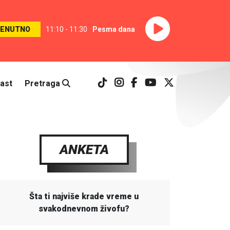
RENUTNO
11:10 - 11:30
Pesma dana
ast
Pretraga
ANKETA
Šta ti najviše krade vreme u
svakodnevnom živofu?