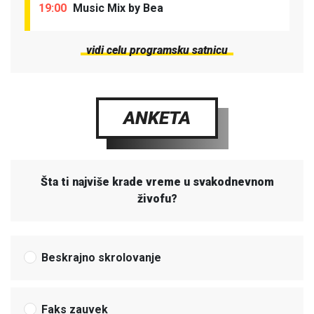
19:00
Music Mix by Bea
vidi celu programsku satnicu
ANKETA
Šta ti najviše krade vreme u svakodnevnom
živofu?
Beskrajno skrolovanje
Faks zauvek