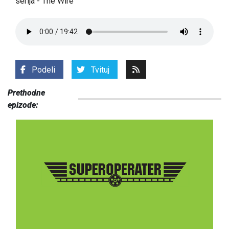
serija - The Wire
Podeli
Tvituj
Prethodne
epizode: