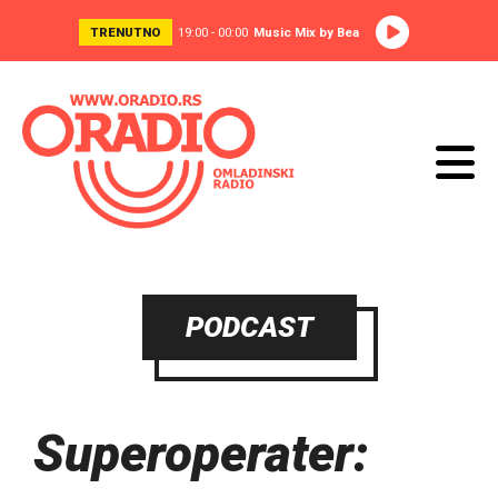
TRENUTNO
19:00 - 00:00
Music Mix by Bea
PODCAST
Superoperater: