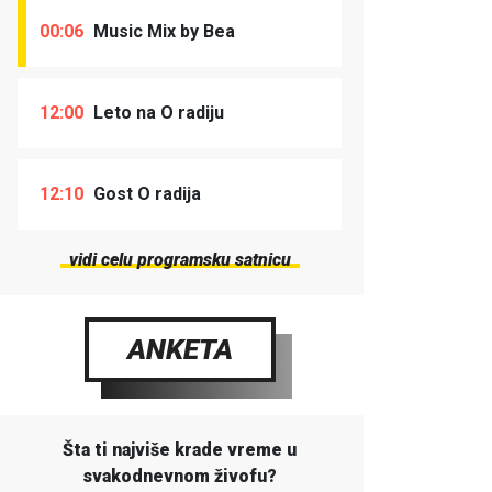
00:06
Music Mix by Bea
12:00
Leto na O radiju
12:10
Gost O radija
vidi celu programsku satnicu
ANKETA
Šta ti najviše krade vreme u
svakodnevnom živofu?