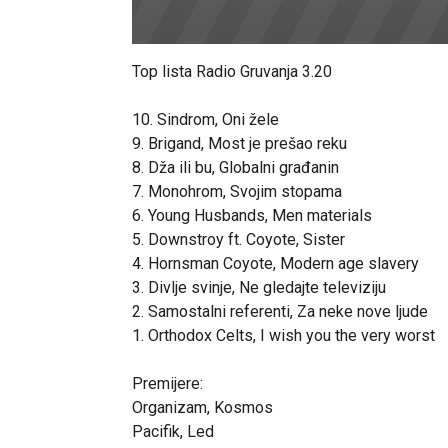
Top lista Radio Gruvanja 3.20
10. Sindrom, Oni žele
9. Brigand, Most je prešao reku
8. Dža ili bu, Globalni građanin
7. Monohrom, Svojim stopama
6. Young Husbands, Men materials
5. Downstroy ft. Coyote, Sister
4. Hornsman Coyote, Modern age slavery
3. Divlje svinje, Ne gledajte televiziju
2. Samostalni referenti, Za neke nove ljude
1. Orthodox Celts, I wish you the very worst
Premijere:
Organizam, Kosmos
Pacifik, Led