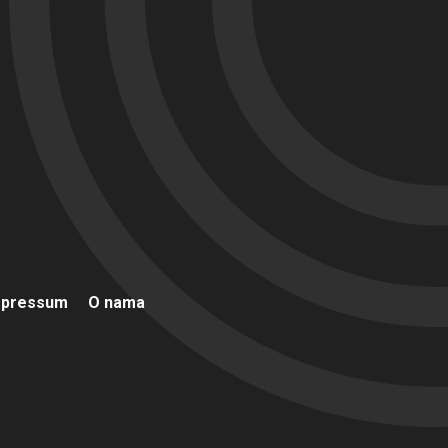
mpressum
O nama