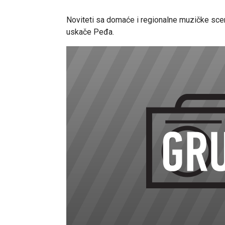
Noviteti sa domaće i regionalne muzičke sce
uskače Peđa.