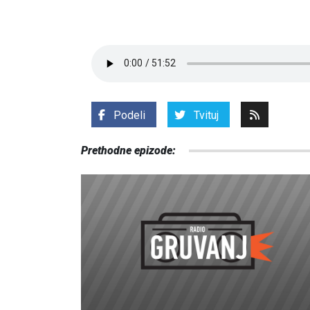
Podeli
Tvituj
Prethodne epizode: