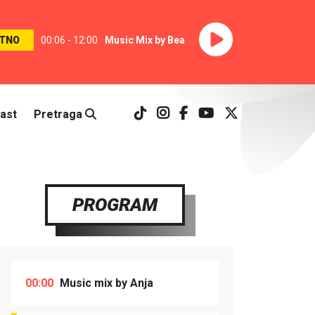
TNO
00:06 - 12:00
Music Mix by Bea
ast
Pretraga
PROGRAM
00:00
Music mix by Anja