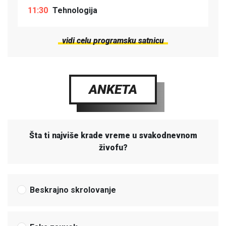
11:30
Tehnologija
vidi celu programsku satnicu
ANKETA
Šta ti najviše krade vreme u svakodnevnom
živofu?
Beskrajno skrolovanje