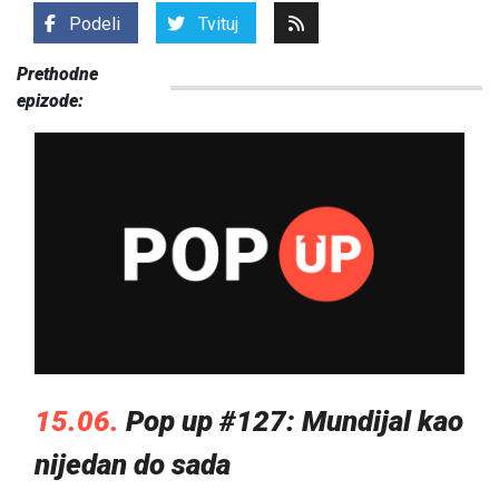
Podeli
Tvituj
Prethodne
epizode:
15.06.
Pop up #127: Mundijal kao
nijedan do sada