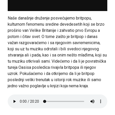
Naše današnje druženje posvećujemo britpopu,
kulturnom fenomenu sredine devedesetih koji se brzo
proširio van Velike Britanije i zahvatio prvo Evropu a
potom i čitav svet. O tome zašto je britpop i danas
važan razgovaraćemo i sa njegovim savremenicima,
koji su uz tu muziku odrstali i bili svedoci njegovog
stvaranja ali i pada, kao i sa onim nešto mlađima, koji su
tu muziku otkrivali sami. Videćemo i da li je povratnička
tureja Oasisa posledica rivajvla britpopa ili njegov
uzrok. Pokušaćemo i da otkrijemo da li je britpop
poslednji veliki trenutak u istoriji rok muzike ili samo
jedno važno poglavlje u knjizi koja nema kraja.