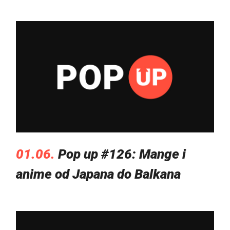
01.06.
Pop up #126: Mange i
anime od Japana do Balkana