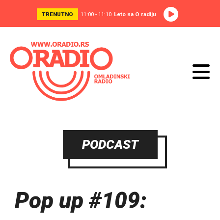
TRENUTNO
11:00 - 11:10
Leto na O radiju
PODCAST
Pop up #109: