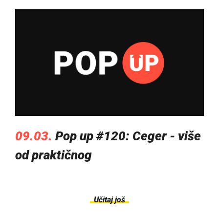
09.03.
Pop up #120: Ceger - više
od praktičnog
Učitaj još