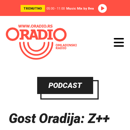
TRENUTNO
05:00 - 11:00
Music Mix by Bea
PODCAST
Gost Oradija: Z++