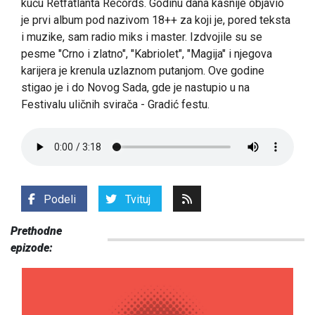
kuću Retfatlanta Records. Godinu dana kasnije objavio
je prvi album pod nazivom 18++ za koji je, pored teksta
i muzike, sam radio miks i master. Izdvojile su se
pesme "Crno i zlatno", "Kabriolet", "Magija" i njegova
karijera je krenula uzlaznom putanjom. Ove godine
stigao je i do Novog Sada, gde je nastupio u na
Festivalu uličnih svirača - Gradić festu.
Podeli
Tvituj
Prethodne
epizode: