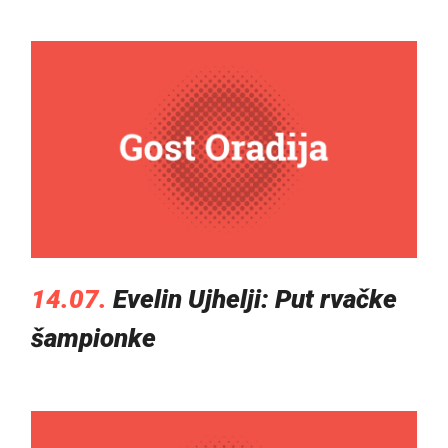
14.07.
Evelin Ujhelji: Put rvačke
šampionke