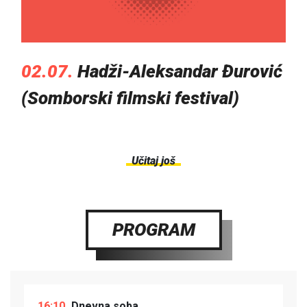
02.07.
Hadži-Aleksandar Đurović
(Somborski filmski festival)
Učitaj još
PROGRAM
16:10
Dnevna soba