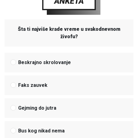
ANKETA
Šta ti najviše krade vreme u svakodnevnom
živofu?
Beskrajno skrolovanje
Faks zauvek
Gejming do jutra
Bus kog nikad nema