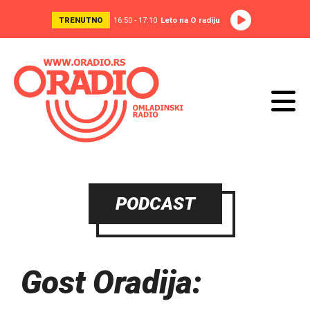
TRENUTNO
16:50 - 17:10
Leto na O radiju
PODCAST
Gost Oradija: