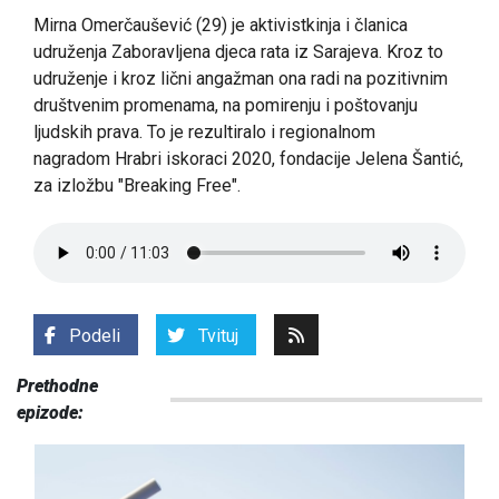
Mirna Omerčaušević
(29) je aktivistkinja i članica
udruženja
Zaboravljena djeca rata
iz Sarajeva. Kroz to
udruženje i kroz lični angažman ona radi na pozitivnim
društvenim promenama, na pomirenju i poštovanju
ljudskih prava. To je rezultiralo i regionalnom
nagradom
Hrabri iskoraci 2020
, fondacije Jelena Šantić,
za izložbu "Breaking Free".
Podeli
Tvituj
Prethodne
epizode: