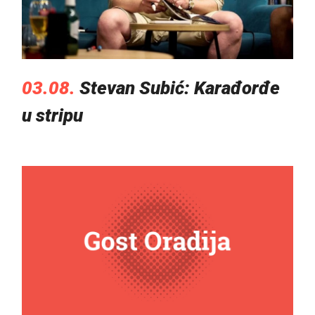
03.08.
Stevan Subić: Karađorđe
u stripu