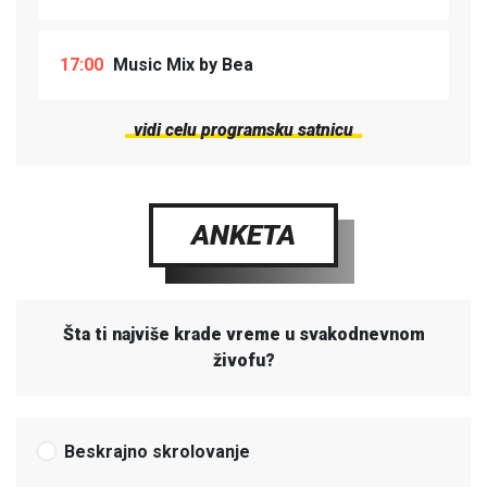
17:00
Music Mix by Bea
vidi celu programsku satnicu
ANKETA
Šta ti najviše krade vreme u svakodnevnom
živofu?
Beskrajno skrolovanje