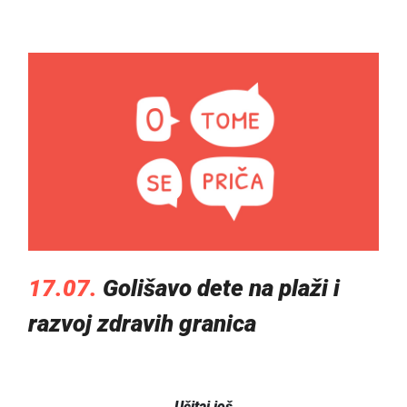
17.07.
Golišavo dete na plaži i
razvoj zdravih granica
Učitaj još