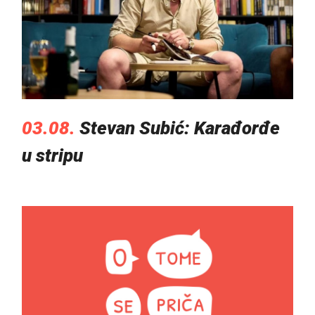
03.08.
Stevan Subić: Karađorđe
u stripu