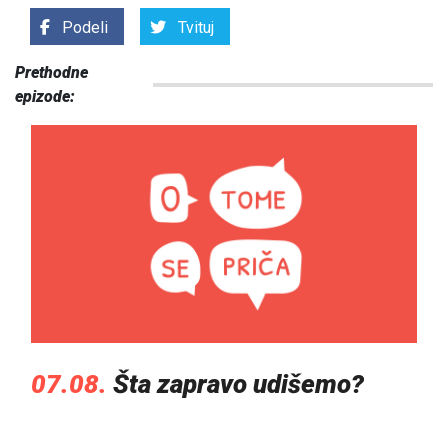
Podeli
Tvituj
Prethodne
epizode:
07.08.
Šta zapravo udišemo?