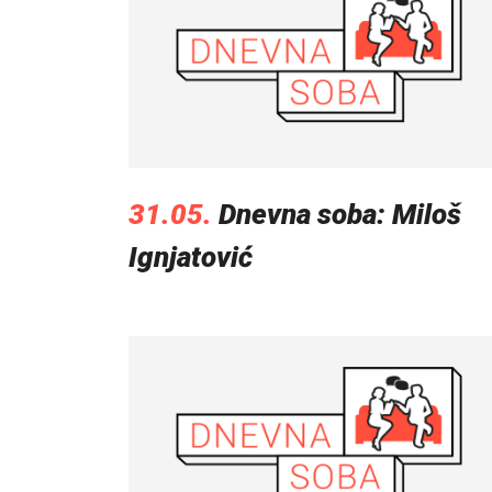
31.05.
Dnevna soba: Miloš
Ignjatović