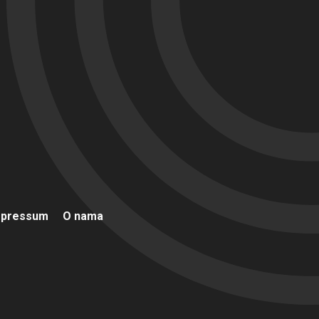
mpressum
O nama