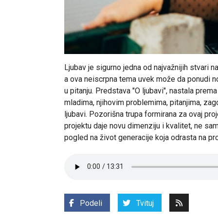
Ljubav je sigurno jedna od najvažnijih stvari na
a ova neiscrpna tema uvek može da ponudi no
u pitanju. Predstava "O ljubavi", nastala pr
mladima, njihovim problemima, pitanjima, zagon
ljubavi. Pozorišna trupa formirana za ovaj pro
projektu daje novu dimenziju i kvalitet, ne sa
pogled na život generacije koja odrasta na pr
Podeli
Tvituj