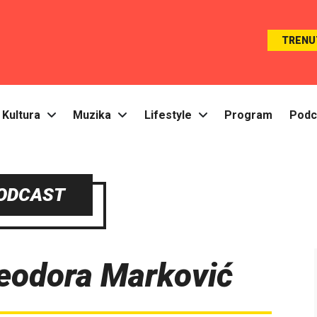
TRENU
Kultura
Muzika
Lifestyle
Program
Podc
ODCAST
eodora Marković