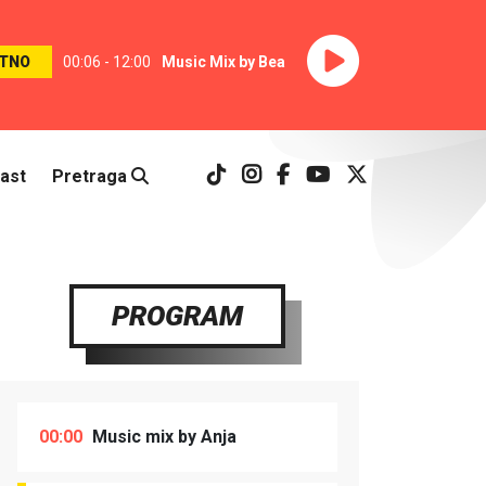
TNO
00:06 - 12:00
Music Mix by Bea
ast
Pretraga
PROGRAM
00:00
Music mix by Anja