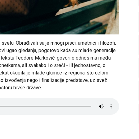
 svetu. Obrađivali su je mnogi pisci, umetnici i filozofi,
vi ugao gledanja, pogotovo kada su mlađe generacije
ema tekstu Teodore Marković, govori o odnosima među
etkama, ali svakako i o sreći - ili jednostavno, o
jekat okupila je mlade glumce iz regiona, što celom
mo izvođenja nego i finalizacije predstave, uz svež
ostoru bivše države.