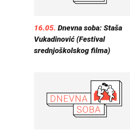
16.05.
Dnevna soba: Staša
Vukadinović (Festival
srednjoškolskog filma)