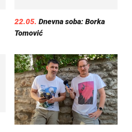
22.05.
Dnevna soba: Borka
Tomović