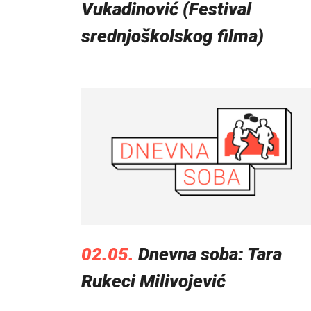
Vukadinović (Festival
srednjoškolskog filma)
02.05.
Dnevna soba: Tara
Rukeci Milivojević