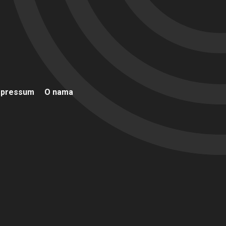
mpressum
O nama