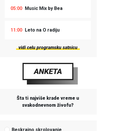
05:00
Music Mix by Bea
11:00
Leto na O radiju
vidi celu programsku satnicu
ANKETA
Šta ti najviše krade vreme u
svakodnevnom živofu?
Beskrajno skrolovanje