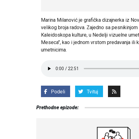
Marina Milanović
je grafička dizajnerka iz N
velikog broja radova. Zajedno sa pesnikinjom
Kaleidoskopa kulture, u Nedelji vizuelne ume
Meseca", kao i jednom vrstom predavanja ili
umetnicima.
Podeli
Tvituj
Prethodne epizode: