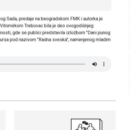
ovog Sada, predaje na beogradskom FMK i autorka je
Vitomirkom Trebovac
bila je deo ovogodišnjeg
tnosti, gde se publici predstavila izložbom "Dani punog
 kursa pod nazivom "Radna sveska", namenjenog mladim