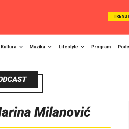
TRENU
Kultura
Muzika
Lifestyle
Program
Podc
ODCAST
arina Milanović