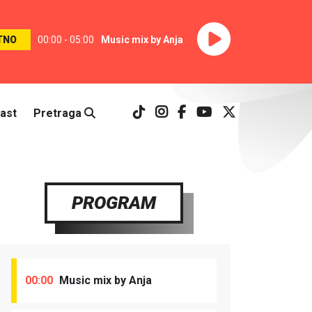
TNO
00:00 - 05:00
Music mix by Anja
ast
Pretraga
PROGRAM
00:00
Music mix by Anja