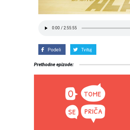
Podeli
Tvituj
Prethodne epizode: