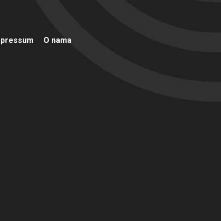
mpressum
O nama