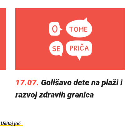
17.07.
Golišavo dete na plaži i
razvoj zdravih granica
Učitaj još