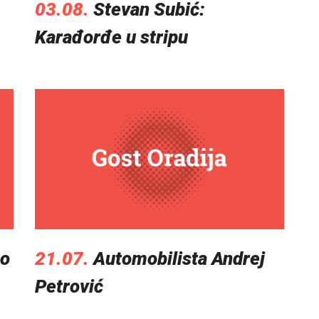
03.08.
Stevan Subić:
Karađorđe u stripu
 o
21.07.
Automobilista Andrej
Petrović