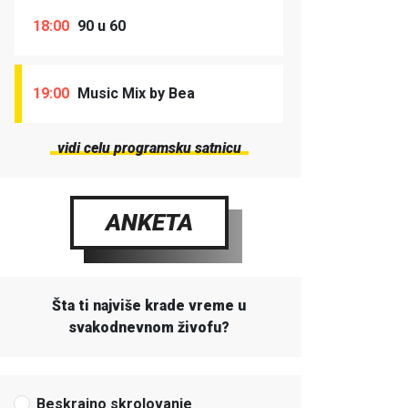
18:00
90 u 60
19:00
Music Mix by Bea
vidi celu programsku satnicu
ANKETA
Šta ti najviše krade vreme u
svakodnevnom živofu?
Beskrajno skrolovanje