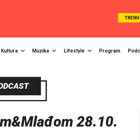
TRENU
Kultura
Muzika
Lifestyle
Program
Podc
ODCAST
om&Mlađom 28.10.