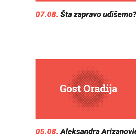
07.08.
Šta zapravo udišemo
05.08.
Aleksandra Arizanovi