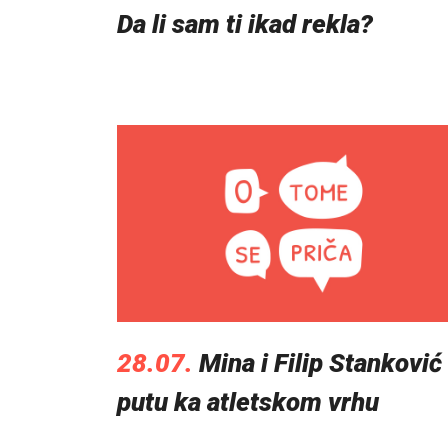
Da li sam ti ikad rekla?
28.07.
Mina i Filip Stanković
putu ka atletskom vrhu