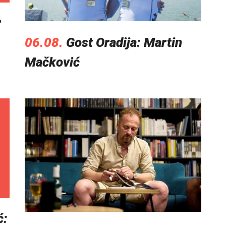
?
06.08.
Gost Oradija: Martin
Mačković
ć: