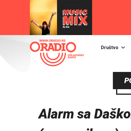
Društvo
P
Alarm sa Dašk