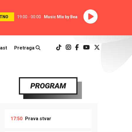
TNO
19:00 - 00:00
Music Mix by Bea
ast
Pretraga
PROGRAM
17:50
Prava stvar