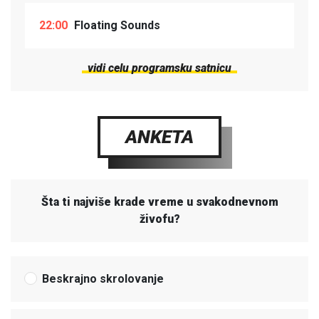
22:00
Floating Sounds
vidi celu programsku satnicu
ANKETA
Šta ti najviše krade vreme u svakodnevnom
živofu?
Beskrajno skrolovanje