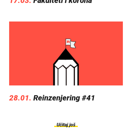
17.03.
Fakulteti i korona
28.01.
Reinzenjering #41
Učitaj još