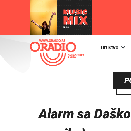
Društvo
P
Alarm sa Daško