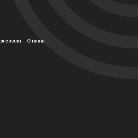
mpressum
O nama