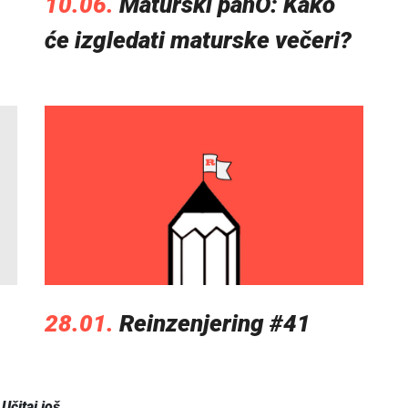
10.06.
Maturski panO: Kako
će izgledati maturske večeri?
28.01.
Reinzenjering #41
Učitaj još