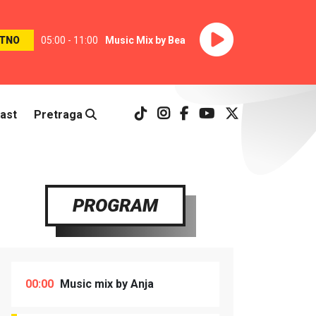
TNO
05:00 - 11:00
Music Mix by Bea
ast
Pretraga
PROGRAM
00:00
Music mix by Anja