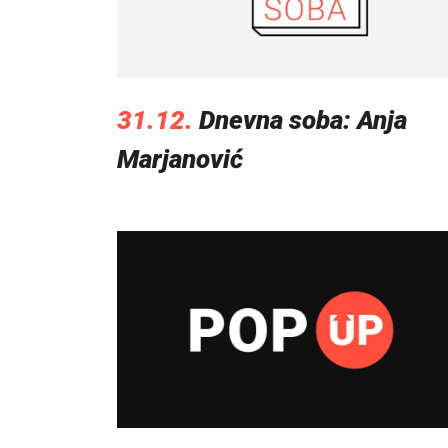
31.12.
Dnevna soba: Anja
Marjanović