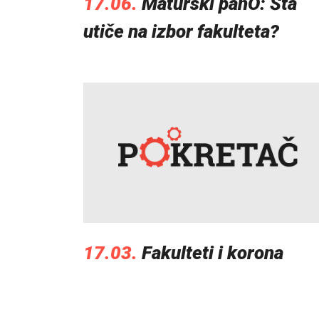
17.06.
Maturski panO: Šta
utiče na izbor fakulteta?
17.03.
Fakulteti i korona