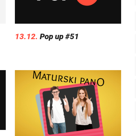
13.12.
Pop up #51