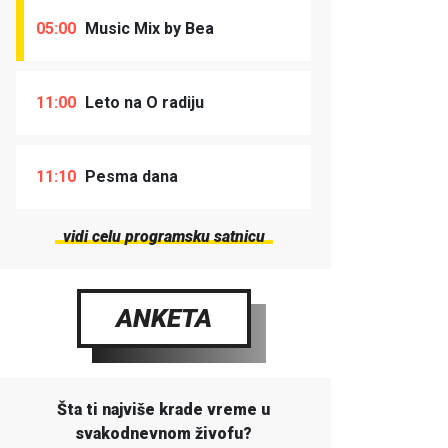
05:00
Music Mix by Bea
11:00
Leto na O radiju
11:10
Pesma dana
vidi celu programsku satnicu
ANKETA
Šta ti najviše krade vreme u
svakodnevnom živofu?