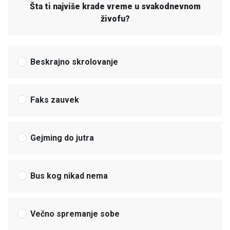
Šta ti najviše krade vreme u svakodnevnom
živofu?
Beskrajno skrolovanje
Faks zauvek
Gejming do jutra
Bus kog nikad nema
Večno spremanje sobe