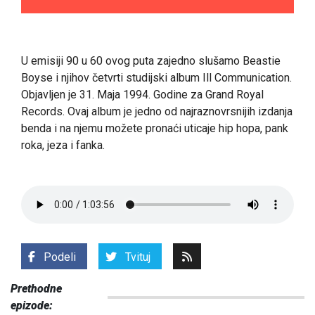
U emisiji 90 u 60 ovog puta zajedno slušamo Beastie
Boyse i njihov četvrti studijski album
Ill Communication.
Objavljen je 31. Maja 1994. Godine za Grand Royal
Records. Ovaj album je jedno od najraznovrsnijih izdanja
benda i na njemu možete pronaći uticaje hip hopa, pank
roka, jeza i fanka.
Podeli
Tvituj
Prethodne
epizode: