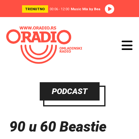
TRENUTNO
00:06 - 12:00
Music Mix by Bea
PODCAST
90 u 60 Beastie