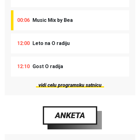
00:06
Music Mix by Bea
12:00
Leto na O radiju
12:10
Gost O radija
vidi celu programsku satnicu
ANKETA