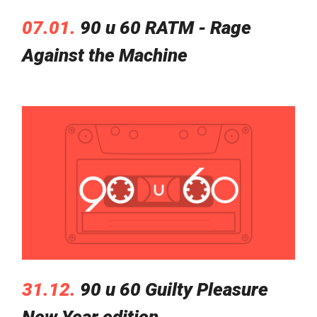
07.01.
90 u 60 RATM - Rage
Against the Machine
31.12.
90 u 60 Guilty Pleasure
New Year edition